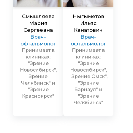
Смышляева
Ныгыметов
Мария
Ильяс
Сергеевна
Канатович
Врач-
Врач-
офтальмолог
офтальмолог
Принимает в
Принимает в
клиниках:
клиниках:
"Зрение
"Зрение
Новосибирск",
Новосибирск",
Зрение
"Зрение Омск",
Челябинск" и
"Зрение
"Зрение
Барнаул" и
Красноярск"
"Зрение
Челябинск"