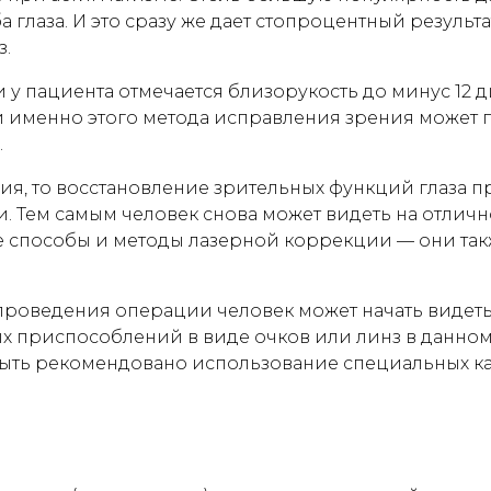
 глаза. И это сразу же дает стопроцентный результа
з.
и у пациента отмечается близорукость до минус 12 
 именно этого метода исправления зрения может п
.
ия, то восстановление зрительных функций глаза 
 Тем самым человек снова может видеть на отлично
ные способы и методы лазерной коррекции — они т
 проведения операции человек может начать видеть 
 приспособлений в виде очков или линз в данном 
ть рекомендовано использование специальных кап