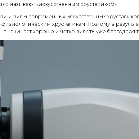
дко называют «искусственным хрусталиком».
дели и виды современных искусственных хрусталик
т физиологическим хрусталикам. Поэтому в результ
иент начинает хорошо и четко видеть уже благодаря