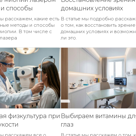
 и способы
домашних условиях
мы расскажем, какие есть
В статье мы подробно расска
ные методы и способы
о том, как восстановить зрение
иопии. В том числе с
домашних условиях и возможн
лазера
ли это.
ая физкультура при
Выбираем витамины дл
укости
глаз
мы расскажем все о
В статье мы расскажем о том, 