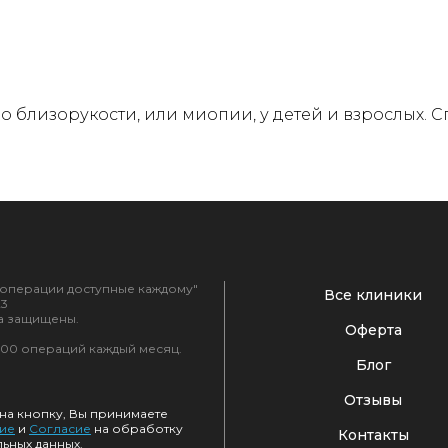
е о близорукости, или миопии, у детей и взрослых.
 операции доступные каждому"
Все клиники
23
а защищены.
Оферта
00 операций каждый месяц.
Блог
Отзывы
на кнопку, Вы принимаете
ие
и
Согласие
на обработку
Контакты
ьных данных.