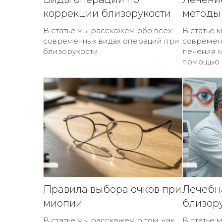
коррекции близорукости
методы
В статье мы расскажем обо всех
В статье 
современных видах операций при
современ
близорукости.
лечения м
помощью 
Правила выбора очков при
Лечебн
миопии
близор
В статье мы расскажем о том, как
В статье 