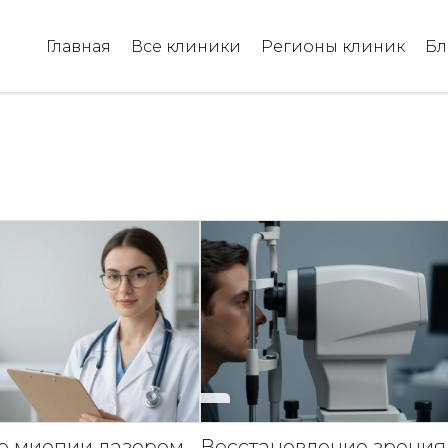
Главная
Все клиники
Регионы клиник
Бл
е миопии лазером
Восстановление зрения