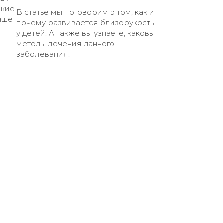
акие
В статье мы поговорим о том, как и
чше
почему развивается близорукость
у детей. А также вы узнаете, каковы
методы лечения данного
заболевания.