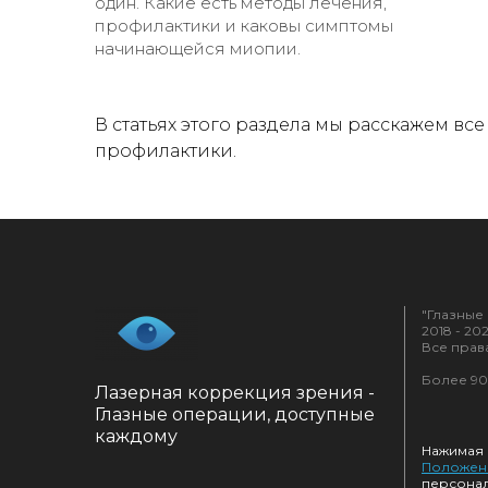
один. Какие есть методы лечения,
профилактики и каковы симптомы
начинающейся миопии.
В статьях этого раздела мы расскажем вс
профилактики.
"Глазные
2018 - 20
Все прав
Более 90
Лазерная коррекция зрения -
Глазные операции, доступные
каждому
Нажимая 
Положен
персонал